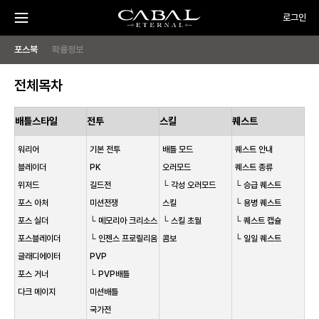
주
CABAL
로그인
요
메
뉴
TRANSCENDENCE
메
게
PC
열
기
포스북
확률정보
방
뉴
임
OFF
시
전체목차
작
하
배틀스타일
전투
스킬
퀘스트
기
워리어
기본 전투
배틀 모드
퀘스트 안내
블레이더
PK
오러모드
퀘스트 종류
위저드
길드전
└ 각성 오러모드
└ 승급 퀘스트
포스 아처
미션전쟁
스킬
└ 용병 퀘스트
포스 실더
└ 메모리아 크리소스
└ 스킬 초월
└ 퀘스트 캡슐
포스블레이더
└ 인젠스 프로릴리움
콤보
└ 일일 퀘스트
글래디에이터
PVP
포스 거너
└ PVP배틀
다크 메이지
미션배틀
국가전