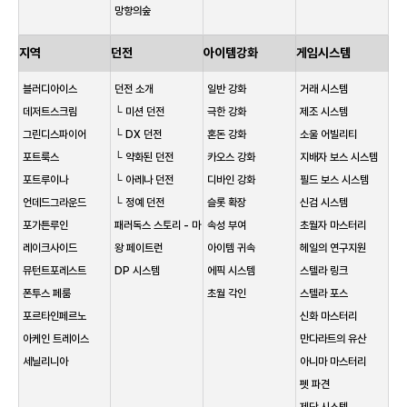
망향의숲
지역
던전
아이템강화
게임시스템
블러디아이스
던전 소개
일반 강화
거래 시스템
데저트스크림
└ 미션 던전
극한 강화
제조 시스템
그린디스파이어
└ DX 던전
혼돈 강화
소울 어빌리티
포트룩스
└ 약화된 던전
카오스 강화
지배자 보스 시스템
포트루이나
└ 아레나 던전
디바인 강화
필드 보스 시스템
언데드그라운드
└ 정예 던전
슬롯 확장
신검 시스템
포가튼루인
패러독스 스토리 - 마
속성 부여
초월자 마스터리
레이크사이드
왕 페이트런
아이템 귀속
헤일의 연구지원
뮤턴트포레스트
DP 시스템
에픽 시스템
스텔라 링크
폰투스 페룸
초월 각인
스텔라 포스
포르타인페르노
신화 마스터리
아케인 트레이스
만다라트의 유산
세닐리니아
아니마 마스터리
펫 파견