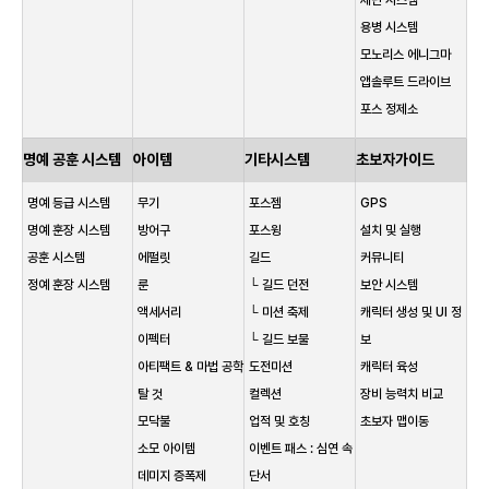
제단 시스템
용병 시스템
모노리스 에니그마
앱솔루트 드라이브
포스 정제소
명예 공훈 시스템
아이템
기타시스템
초보자가이드
명예 등급 시스템
무기
포스젬
GPS
명예 훈장 시스템
방어구
포스윙
설치 및 실행
공훈 시스템
에펄릿
길드
커뮤니티
정예 훈장 시스템
룬
└ 길드 던전
보안 시스템
액세서리
└ 미션 축제
캐릭터 생성 및 UI 정
이펙터
└ 길드 보물
보
아티팩트 & 마법 공학
도전미션
캐릭터 육성
탈 것
컬렉션
장비 능력치 비교
모닥불
업적 및 호칭
초보자 맵이동
소모 아이템
이벤트 패스 : 심연 속
데미지 증폭제
단서