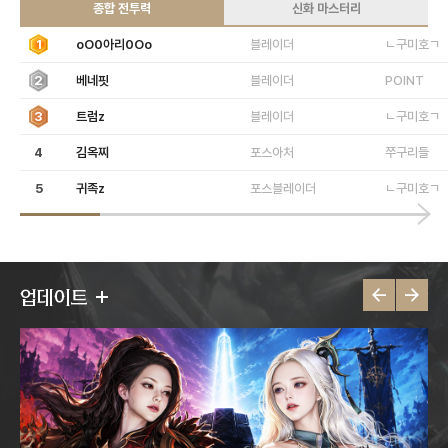
종합 전투력
신화 마스터리
1
oO0아리0Oo
블레이더
ㄴ구미호ㄱ
2
베네핏
블레이더
POINT
3
트럼z
블레이더
ㄴ구미호ㄱ
4
김옥찌
포스아처
쭈구리들
5
귀족z
포스블레이더
ㄴ구미호ㄱ
업데이트
이
다
전
음