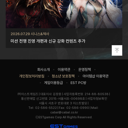
2026.07.29 시니스&덱사
미션 전쟁 진영 개편과 신규 강화 컨텐츠 추가
맨
위
로
사
회사소개
이용약관
운영정책
이
개인정보처리방침
청소년 보호정책
아이템샵 이용약관
트
게임이용등급
EST PC방
이
용
기
기
사
㈜이스트게임즈
대표이사
김장중
사업자등록번호
214-88-80538
정
업
업
업
통신판매업 신고번호
2015-서울서초-00698호
사업자정보확인
보
명
자
주
정
서울시 서초구 반포대로 3 이스트빌딩
정
소
Tel:
02-586-5522
Fax:
02-586-0990
Mail:
보
보
cabal@cabal.co.kr
링
Copyright
ⓒESTgames Corp All Rights Reserved.
크
ESTGAMES