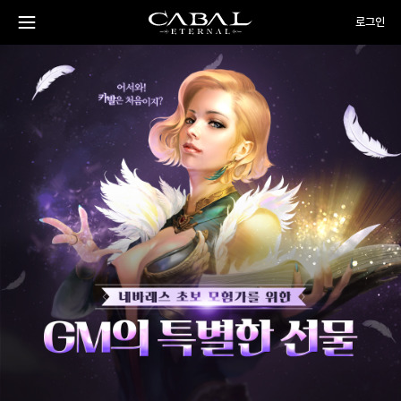
주
CABAL
로그인
요
메
뉴
TRANSCENDENCE
메
게
GM
PC
열
기
의
방
뉴
임
특
OFF
시
별
한
작
선
하
물
기