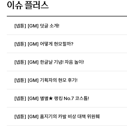
이슈 플러스
[넵튠] [GM] 덧글 소개!
[넵튠] [GM] 어떻게 현모할까?
[넵튠] [GM] 한글날 기념! 자음 놀이!
[넵튠] [GM] 기획자의 현모 후기!
[넵튠] [GM] 별별★ 랭킹 No.7 코스튬!
[넵튠] [GM] 홈지기의 카발 비상 대책 위원훼