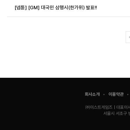
[넵튠] [GM] 대국민 삼행시(한가위) 발표!!
사
회사소개
이용약관
이
트
기
㈜이스트게임즈
대표이
이
업
서울시 서초구 
용
정
정
보
보