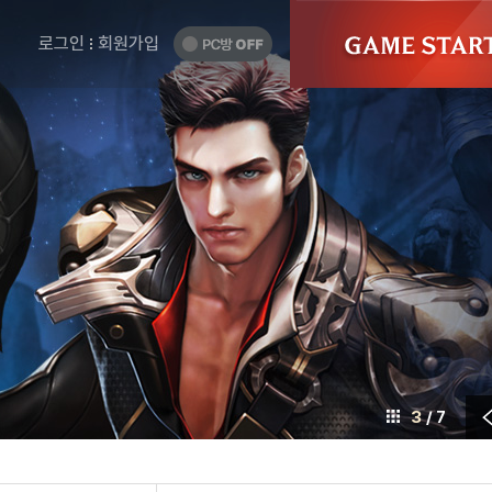
게
GAME
START
임
PC
로그인
회원가입
방
시
OFF
작
하
기
4
/ 7