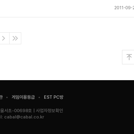
2011-09-
다
마
음
지
막
으
맨
로
위
로
관
게임이용등급
EST PC방
서울서초-00698호
사업자정보확인
l:
cabal@cabal.co.kr