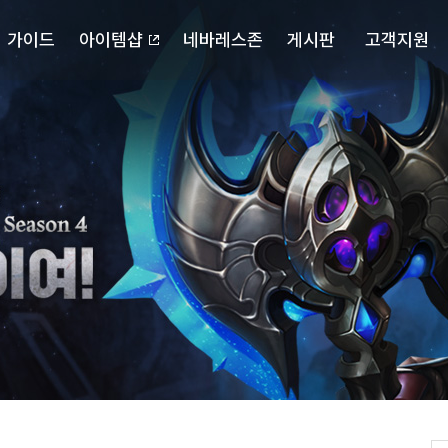
가이드
아이템샵
네바레스존
게시판
고객지원
포스북
캐릭터 검색
자유게시판
다운로드
확률정보
랭킹
공략게시판
고객센터
마이페이지