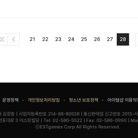
21
22
23
24
25
26
27
28
처
이
음
전
으
로
운영정책
개인정보처리방침
청소년 보호정책
아이템샵 이용약
기
사
사
김장중
사업자등록번호
214-88-80538
통신판매업 신고번호
2015-
업
업
주
반포대로 3 이스트빌딩
Tel:
02-586-5522
Fax:
02-586-0990
Mai
명
자
소
Copyright
ⓒESTgames Corp All Rights Reserved.
정
보
링