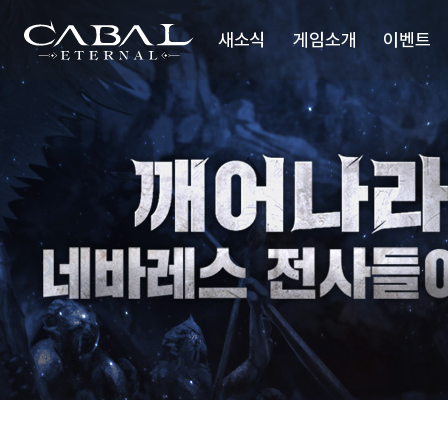
주
네
바
CABAL
요
레
새소식
게임소개
이벤트
메
스
TRANSCENDENCE
스
뉴
텝
업
공지사항
세계관
미
션
업데이트
시놉시스
이슈 플러스
배틀스타일
미디어
업데이트리뷰