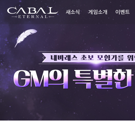
주
GM
의
CABAL
요
특
새소식
게임소개
이벤트
메
별
TRANSCENDENCE
한
뉴
선
물
공지사항
세계관
업데이트
시놉시스
이슈 플러스
배틀스타일
미디어
업데이트리뷰