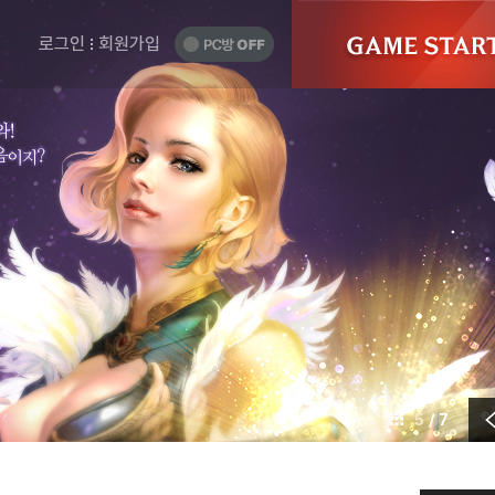
게
GAME
START
임
PC
로그인
회원가입
방
시
OFF
작
하
기
5
/ 7