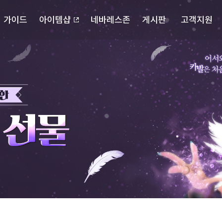
가이드
아이템샵
네바레스존
게시판
고객지원
포스북
캐릭터 검색
자유게시판
다운로드
확률정보
랭킹
공략게시판
고객센터
마이페이지