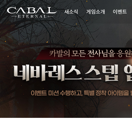
주
GM
의
CABAL
요
특
새소식
게임소개
이벤트
메
별
TRANSCENDENCE
한
뉴
선
물
공지사항
세계관
업데이트
시놉시스
이슈 플러스
배틀스타일
미디어
업데이트리뷰