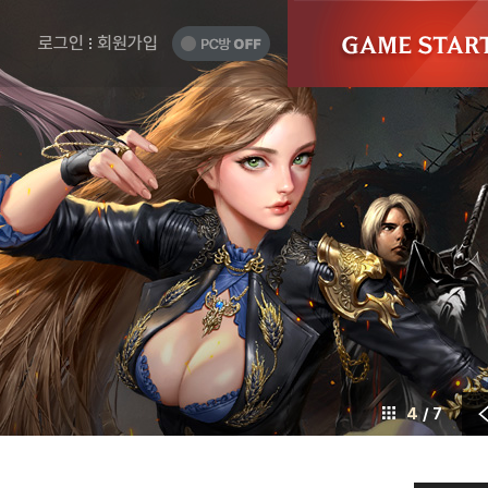
게
GAME
START
임
PC
로그인
회원가입
방
시
OFF
작
하
기
5
/ 7