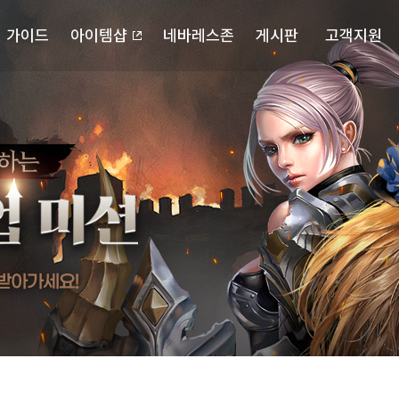
가이드
아이템샵
네바레스존
게시판
고객지원
포스북
캐릭터 검색
자유게시판
다운로드
확률정보
랭킹
공략게시판
고객센터
마이페이지