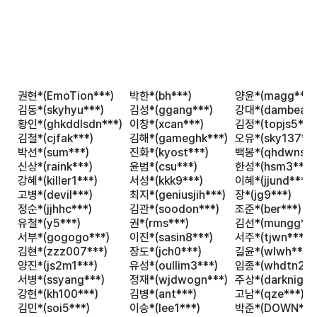
권현*(EmoTion***)
박한*(bh***)
양윤*(magg***)
김동*(skyhyu***)
김성*(ggang***)
강대*(dambea**
황인*(ghkddlsdn***)
이창*(xcan***)
김정*(topjs5***
김철*(cjfak***)
김해*(gameghk***)
오유*(sky137***
박선*(sum***)
진화*(kyost***)
백봉*(qhdwns**
신상*(raink***)
윤범*(csu***)
한성*(hsm3***)
강혜*(killer1***)
서성*(kkk9***)
이혜*(jjund***)
고병*(devil***)
최지*(geniusjih***)
장*(jg9***)
정순*(jjhhc***)
김관*(soodon***)
조준*(ber***)
유철*(y5***)
권*(rms***)
김선*(mungg***
서부*(gogogo***)
이진*(sasin8***)
서주*(tjwn***)
김현*(zzz007***)
장도*(jch0***)
길윤*(wlwh***)
양진*(js2m1***)
유성*(oullim3***)
임종*(whdtn2**
서병*(ssyang***)
정재*(wjdwogn***)
주상*(darknight
강현*(kh100***)
김병*(ant***)
고남*(qze***)
김민*(soi5***)
이승*(lee1***)
박준*(DOWN***