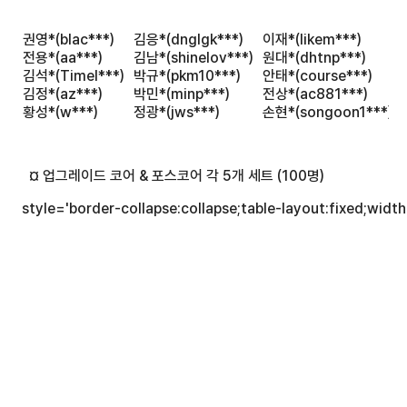
권영*(blac***)
김응*(dnglgk***)
이재*(likem***)
전용*(aa***)
김남*(shinelov***)
원대*(dhtnp***)
김석*(Timel***)
박규*(pkm10***)
안태*(course***)
김정*(az***)
박민*(minp***)
전상*(ac881***)
황성*(w***)
정광*(jws***)
손현*(songoon1***)
   ¤ 업그레이드 코어 & 포스코어 각 5개 세트 (100명)
 style='border-collapse:collapse;table-layout:fixed;widt