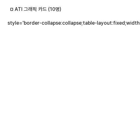
   ¤ ATI 그래픽 카드 (10명)
 style='border-collapse:collapse;table-layout:fixed;widt