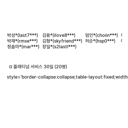
박성*(last7***)
김용*(ilove8***)
엄인*(choiin***)
이돈
박재*(rmse***)
김형*(skyfriend***)
허순*(hsp0***)
이성
정솔마*(mar***)
장일*(s2lastl***)
   ¤ 플래티넘 서비스 30일 (20명)
 style='border-collapse:collapse;table-layout:fixed;widt