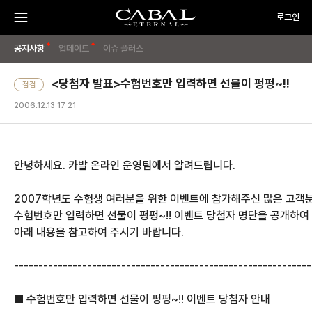
주
CABAL
로그인
요
메
뉴
TRANSCENDENCE
메
게
PC
열
기
공지사항
업데이트
이슈 플러스
방
뉴
임
OFF
시
<당첨자 발표>수험번호만 입력하면 선물이 펑펑~!!
점검
작
하
2006.12.13 17:21
기
안녕하세요. 카발 온라인 운영팀에서 알려드립니다.
2007학년도 수험생 여러분을 위한 이벤트
에 참가해주신 많은 고객
수험번호만 입력하면 선물이 펑펑~!! 이벤트 당첨자 명단을 공개하여
아래 내용을 참고하여 주시기 바랍니다.
-------------------------------------------------------------
■ 수험번호만 입력하면 선물이 펑펑~!! 이벤트 당첨자 안내