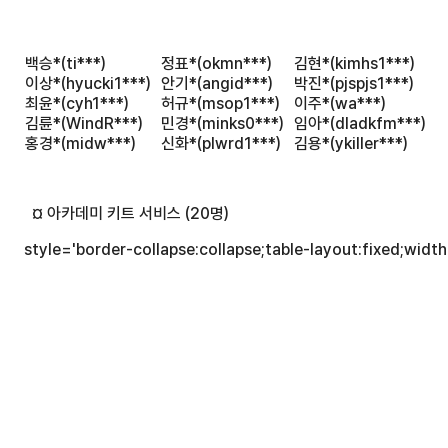
백승*(ti***)
정표*(okmn***)
김현*(kimhs1***)
이
이상*(hyucki1***)
안기*(angid***)
박진*(pjspjs1***)
오
최윤*(cyh1***)
허규*(msop1***)
이주*(wa***)
이
김륜*(WindR***)
민경*(minks0***)
임아*(dladkfm***)
방
홍경*(midw***)
신화*(plwrd1***)
김용*(ykiller***)
이
   ¤ 아카데미 키트 서비스 (20명)
 style='border-collapse:collapse;table-layout:fixed;widt