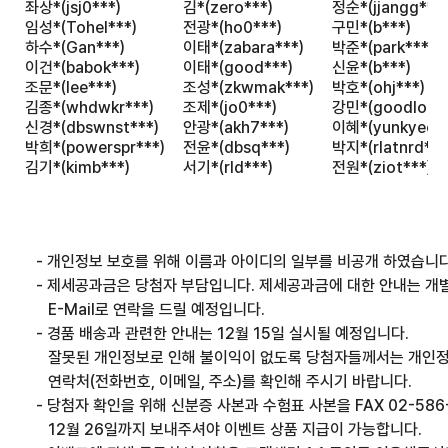
좌상*(jsj0***)
김*(zero***)
정순*(jjangg***)
임성*(Tohel***)
전광*(ho0***)
구민*(b***)
하수*(Gan***)
이태*(zabara***)
박준*(park***)
이건*(babok***)
이태*(good***)
신윤*(b***)
조문*(lee***)
조성*(zkwmak***)
박호*(ohj***)
김종*(whdwkr***)
조제*(jo0***)
강민*(goodloo*
신경*(dbswnst***)
안광*(akh7***)
이혜*(yunkyeo**
박희*(powerspr***)
전윤*(dbsq***)
박지*(rlatnrd***
김기*(kimb***)
서기*(rld***)
전원*(ziot***)
    - 개인정보 보호를 위해 이름과 아이디의 일부를 비공개 하였습니다
    - 제세공과금은 당첨자 부담입니다. 제세공과금에 대한 안내는 개
       E-Mail로 연락을 드릴 예정입니다.
    - 경품 배송과 관련한 안내는 12월 15일 실시될 예정입니다.    
       잘못된 개인정보로 인해 불이익이 없도록 당첨자들께서는 개인
       연락처(전화번호, 이메일, 주소)를 확인해 주시기 바랍니다.
    - 당첨자 확인을 위해 신분증 사본과 수험표 사본을 FAX 02-586
       12월 26일까지 보내주셔야 이벤트 상품 지급이 가능합니다.