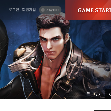
게
GAME
START
임
PC
로그인
회원가입
방
시
OFF
작
하
기
4
/ 7