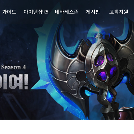
가이드
아이템샵
네바레스존
게시판
고객지원
포스북
캐릭터 검색
자유게시판
다운로드
확률정보
랭킹
공략게시판
고객센터
마이페이지