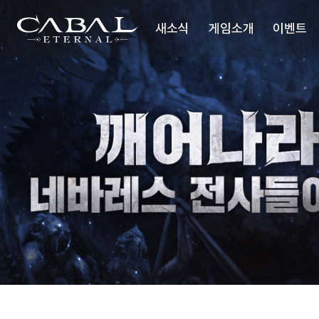
주
깨
네
어
바
CABAL
요
나
레
새소식
게임소개
이벤트
메
라
스
TRANSCENDENCE
네
스
뉴
바
텝
레
업
공지사항
세계관
스
미
전
션
업데이트
시놉시스
사
들
이슈 플러스
배틀스타일
이
여!
미디어
업데이트리뷰