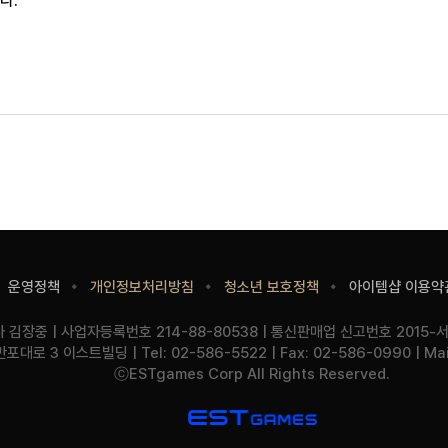
다.
운영정책
개인정보처리방침
청소년 보호정책
아이템샵 이용약
기
사
사
김장중
사업자등록번호
214-88-80538
통신판매업 신고번호
2015-
업
업
주
반포대로 3 이스트빌딩
Tel:
02-586-5522
Fax:
02-586-0990
Mai
명
자
소
Copyright
ⓒESTgames Corp All Rights Reserved.
정
보
링
ESTGAMES
크