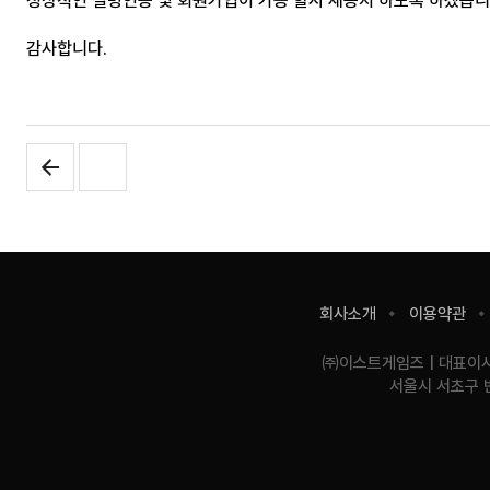
정상적인 실명인증 및 회원가입이 가능 할시 재공지 하도록 하겠습니
감사합니다.
사
회사소개
이용약관
이
트
기
㈜이스트게임즈
대표이
이
업
서울시 서초구 
용
정
정
보
보