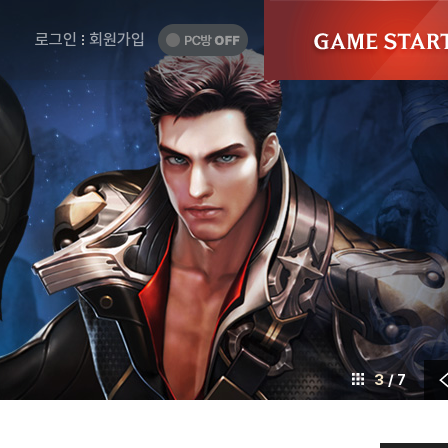
게
GAME
START
임
PC
로그인
회원가입
방
시
OFF
작
하
기
4
/ 7