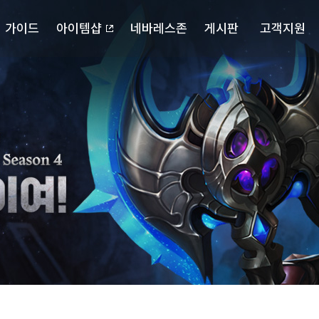
가이드
아이템샵
네바레스존
게시판
고객지원
포스북
캐릭터 검색
자유게시판
다운로드
확률정보
랭킹
공략게시판
고객센터
마이페이지