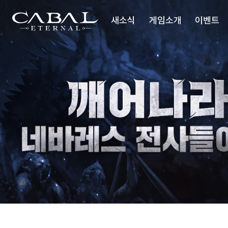
주
네
바
CABAL
요
레
새소식
게임소개
이벤트
메
스
TRANSCENDENCE
스
뉴
텝
업
공지사항
세계관
미
션
업데이트
시놉시스
이슈 플러스
배틀스타일
미디어
업데이트리뷰